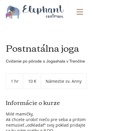
Postnatálna joga
Cvičenie po pôrode s Jogashala v Trenčíne
10
eur
1 hr
1
10 €
Námestie sv. Anny
h
Informácie o kurze
Milé mamičky,
Ak chcete urobiť niečo pre seba a pritom
nemusieť „odkladať” svoj poklad pridajte
sa ku nám piatky o 9.OO