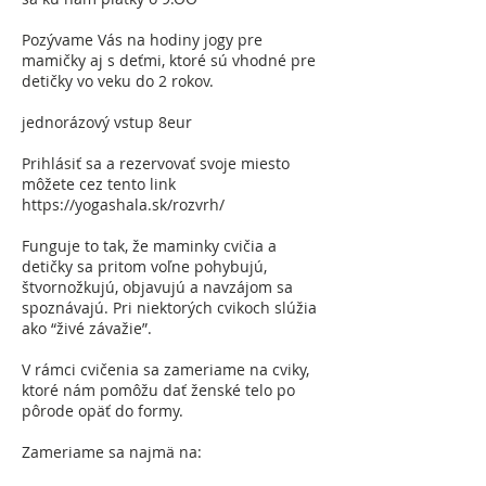
Pozývame Vás na hodiny jogy pre
mamičky aj s deťmi, ktoré sú vhodné pre
detičky vo veku do 2 rokov.
jednorázový vstup 8eur
Prihlásiť sa a rezervovať svoje miesto
môžete cez tento link
https://yogashala.sk/rozvrh/
Funguje to tak, že maminky cvičia a
detičky sa pritom voľne pohybujú,
štvornožkujú, objavujú a navzájom sa
spoznávajú. Pri niektorých cvikoch slúžia
ako “živé závažie”.
V rámci cvičenia sa zameriame na cviky,
ktoré nám pomôžu dať ženské telo po
pôrode opäť do formy.
Zameriame sa najmä na: