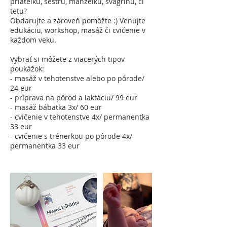
priateľku, sestru, manželku, švagrínu, či
tetu?
Obdarujte a zároveň pomôžte :) Venujte
edukáciu, workshop, masáž či cvičenie v
každom veku.
Vybrať si môžete z viacerých tipov
poukážok:
- masáž v tehotenstve alebo po pôrode/
24 eur
- príprava na pôrod a laktáciu/ 99 eur
- masáž bábätka 3x/ 60 eur
- cvičenie v tehotenstve 4x/ permanentka
33 eur
- cvičenie s trénerkou po pôrode 4x/