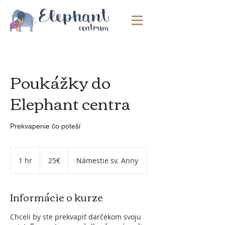
Poukážky do
Elephant centra
Prekvapenie čo poteší
25€
1 hr
1
25€
Námestie sv. Anny
h
Informácie o kurze
Chceli by ste prekvapiť darčekom svoju