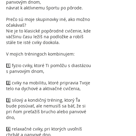
panvovým dnom,
návrat k aktívnemu športu po pôrode.
Prečo sú moje skupinovky iné, ako možno
očakávaš?
Nie je to klasické popôrodné cvičenie, kde
väčšinu času ležíš na podložke a robíš
stále tie isté cviky dookola.
V mojich tréningoch kombinujem:
1️⃣ fyzio cviky, ktoré Ti pomôžu s diastázou
s panvovým dnom,
2️⃣ cviky na mobilitu, ktoré pripravia Tvoje
telo na dychové a aktivačné cvičenia,
3️⃣ silový a kondičný tréning, ktorý Ťa
bude posúvať, ale nemusíš sa báť, že si
pri ňom preťažíš brucho alebo panvové
dno,
4️⃣ relaxačné cviky, pri ktorých uvoľníš
chrbát a panvové dno,