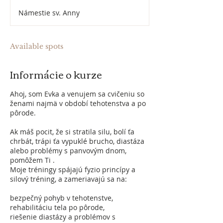
d
Námestie sv. Anny
e
d
Available spots
Informácie o kurze
Ahoj, som Evka a venujem sa cvičeniu so
ženami najmä v období tehotenstva a po
pôrode.
Ak máš pocit, že si stratila silu, bolí ťa
chrbát, trápi ťa vypuklé brucho, diastáza
alebo problémy s panvovým dnom,
pomôžem Ti .
Moje tréningy spájajú fyzio princípy a
silový tréning, a zameriavajú sa na:
bezpečný pohyb v tehotenstve,
rehabilitáciu tela po pôrode,
riešenie diastázy a problémov s