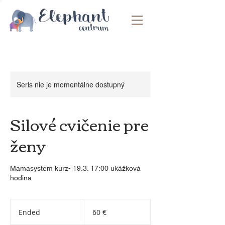
Seris nie je momentálne dostupný
Silové cvičenie pre
ženy
Mamasystem kurz- 19.3. 17:00 ukážková
hodina
60
eur
Ended
E
60 €
n