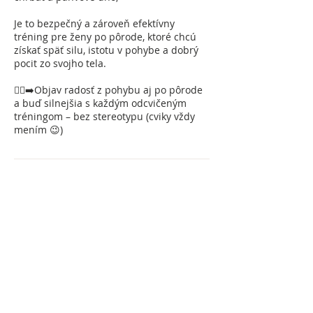
Je to bezpečný a zároveň efektívny
tréning pre ženy po pôrode, ktoré chcú
získať späť silu, istotu v pohybe a dobrý
pocit zo svojho tela.
🏃‍♀️‍➡️Objav radosť z pohybu aj po pôrode
a buď silnejšia s každým odcvičeným
tréningom – bez stereotypu (cviky vždy
mením 😉)
Kontakty
Námestie sv. Anny
Námestie sv. Anny 15, Trenčín, Slovakia
0915 458 065
elephantcentrum@gmail.com